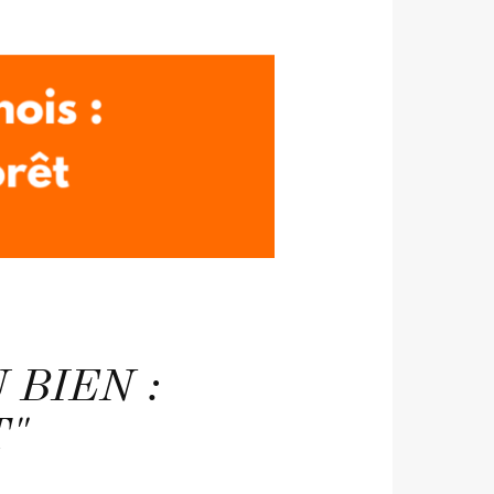
 BIEN :
T"