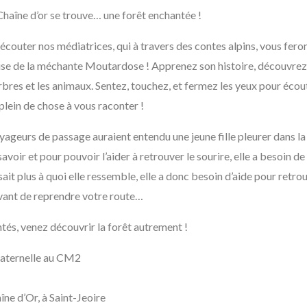
Chaîne d’or se trouve… une forêt enchantée !
écouter nos médiatrices, qui à travers des contes alpins, vous feron
cause de la méchante Moutardose ! Apprenez son histoire, découvrez 
rbres et les animaux. Sentez, touchez, et fermez les yeux pour écout
 plein de chose à vous raconter !
ageurs de passage auraient entendu une jeune fille pleurer dans la
 savoir et pour pouvoir l’aider à retrouver le sourire, elle a besoin 
e sait plus à quoi elle ressemble, elle a donc besoin d’aide pour ret
t avant de reprendre votre route…
tés, venez découvrir la forêt autrement !
maternelle au CM2
îne d’Or, à Saint-Jeoire