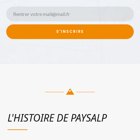
S'INSCRIRE
A
l
t
e
r
n
a
t
i
L'HISTOIRE DE PAYSALP
v
e
: