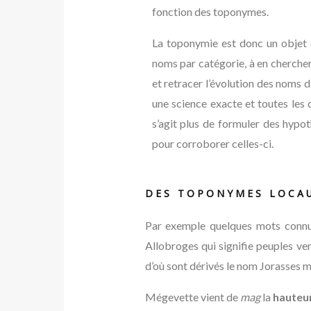
fonction des toponymes.
La toponymie est donc un objet d
noms par catégorie, à en chercher 
et retracer l’évolution des noms d
une science exacte et toutes les 
s’agit plus de formuler des hypo
pour corroborer celles-ci.
DES TOPONYMES LOCA
Par exemple quelques mots con
Allobroges qui signifie peuples venu
d’où sont dérivés le nom Jorasses m
Mégevette vient de
mag
la
hauteu