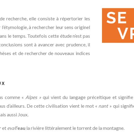
e recherche, elle consiste à répertorier les
l’étymologie, à rechercher leur sens originel
ans le temps. Toutefois cette étude n’est pas
conclusions sont à avancer avec prudence, il
thèses et de rechercher de nouveaux indices
UX
nus comme «
Alpes »
qui vient du langage préceltique et signifi
s d’ailleurs. De cette civilisation vient le mot «
nant
» qui signif
ais aussi Joux.
r
et
eva
l’eau
la rivière littéralement le torrent de la montagne.