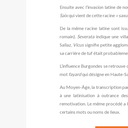
Ensuite avec l’invasion latine de 
Saix
qui vient de cette racine
« sax
De la même racine latine sont iss
romain).
Severata
indique une vil
Sallaz,
Vicus
signifie petite agglomé
sa carrière de tuf était probablemen
L’influence Burgondes se retrouve
mot
fayard
qui désigne en Haute-Sa
Au Moyen-Âge, la transcription par 
à une latinisation à outrance de
remotivation. Le même procédé a li
certains mots ou noms de lieux.