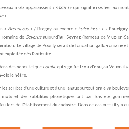
nouveaux mots apparaissent
« saxum
» qui signifie
rocher
, au mon
um
».
us «
Brennacus
» / Bregny ou encore «
Fulciniacus
» /
Faucigny
la romaine de
Severus
aujourd’hui
Sevraz
(hameau de Viuz-en-Sal
ration. Le village de Pouilly serait de fondation gallo-romaine et 
t exploitée dès l’antiquité.
 dans des noms tel que
gouille
qui signifie
trou d’eau
, au Vouan il 
voie le
hêtre
.
les scribes d’une culture et d’une langue surtout orale va bouleve
s mots et des subtilités phonétiques ont par fois été gommée
eu lors de l’établissement du cadastre. Dans ce cas aussi il y a e