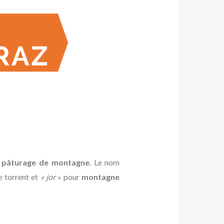
e
pâturage de montagne
. Le nom
ie torrent et
« jor
» pour
montagne