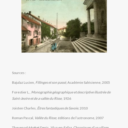
Sources :
Bajulaz Lucien,
Fillinges et son passé
, Académie Salésienne, 2005
Forestier L.,
Monographie géographique et descriptive illustrée de
Saint-Jeoire et de a vallée du Risse
, 1926
Joisten Charles,
Êtres fantastiques de Savoie
, 2010
Roman Pascal,
Vallée du Risse
, éditions de l’astronome, 2007
Thevenod-Mottet Denis,
Viuz-en-Sallaz, Chroniques d’un village