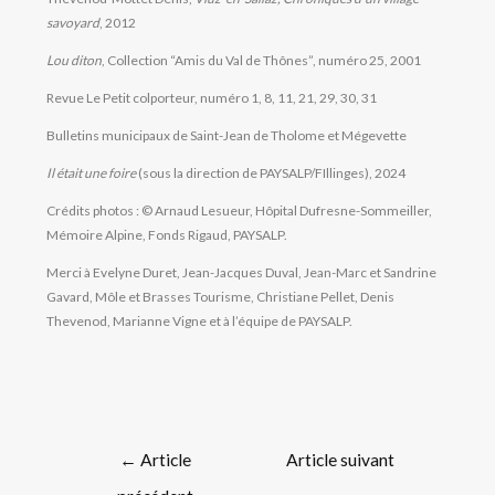
savoyard
, 2012
Lou diton
, Collection “Amis du Val de Thônes”, numéro 25, 2001
Revue Le Petit colporteur, numéro 1, 8, 11, 21, 29, 30, 31
Bulletins municipaux de Saint-Jean de Tholome et Mégevette
Il était une foire
(sous la direction de PAYSALP/FIllinges), 2024
Crédits photos : © Arnaud Lesueur, Hôpital Dufresne-Sommeiller,
Mémoire Alpine, Fonds Rigaud, PAYSALP.
Merci à Evelyne Duret, Jean-Jacques Duval, Jean-Marc et Sandrine
Gavard, Môle et Brasses Tourisme, Christiane Pellet, Denis
Thevenod, Marianne Vigne et à l’équipe de PAYSALP.
←
Article
Article suivant