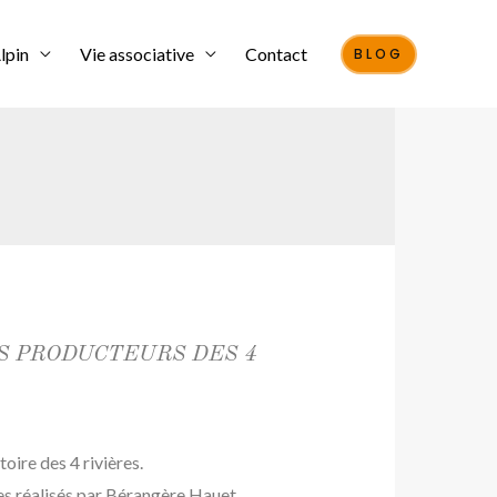
lpin
Vie associative
Contact
BLOG
ES PRODUCTEURS DES 4
toire des 4 rivières.
ges réalisés par Bérangère Hauet.