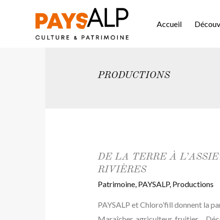
Accueil
Découvr
PRODUCTIONS
DE LA TERRE À L’ASSI
RIVIÈRES
Patrimoine
,
PAYSALP
,
Productions
PAYSALP et Chloro’fill donnent la paro
Maraîcher, agriculteur, fruitier… Déc