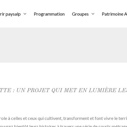
ir paysalp
Programmation
Groupes
Patrimoine A
ETTE : UN PROJET QUI MET EN LUMIÈRE L
le à celles et ceux qui cultivent, transforment et font vivre le terri
ouvrez bientôt leurs histoires à travers une série de courts métra