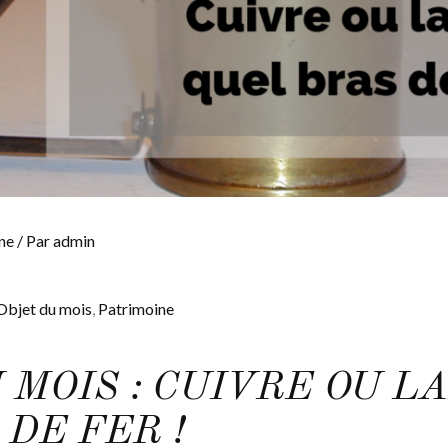
ne
/ Par
admin
Objet du mois
,
Patrimoine
 MOIS : CUIVRE OU L
DE FER !