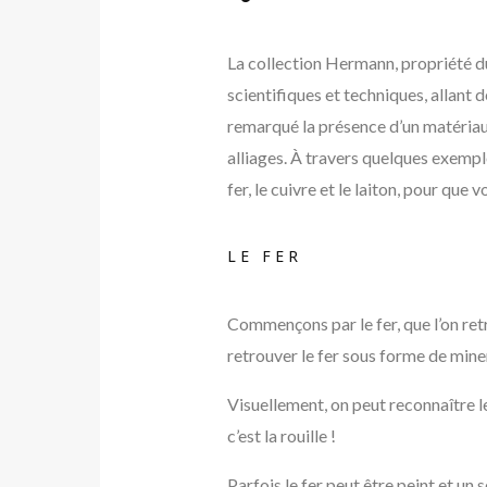
La collection Hermann, propriété 
scientifiques et techniques, allant
remarqué la présence d’un matériau 
alliages. À travers quelques exempl
fer, le cuivre et le laiton, pour que
LE FER
Commençons par le fer, que l’on ret
retrouver le fer sous forme de miner
Visuellement, on peut reconnaître l
c’est la rouille !
Parfois le fer peut être peint et un s