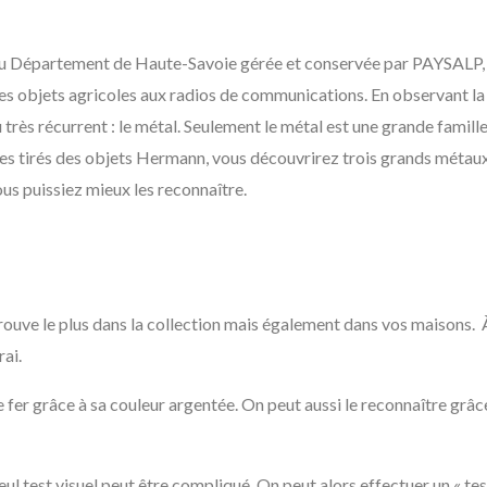
du Département de Haute-Savoie gérée et conservée par PAYSALP
 des objets agricoles aux radios de communications. En observant la
très récurrent : le métal. Seulement le métal est une grande fami
es tirés des objets Hermann, vous découvrirez trois grands métaux 
 vous puissiez mieux les reconnaître.
rouve le plus dans la collection mais également dans vos maisons. À
ai.
e fer grâce à sa couleur argentée. On peut aussi le reconnaître grâ
eul test visuel peut être compliqué. On peut alors effectuer un « test 