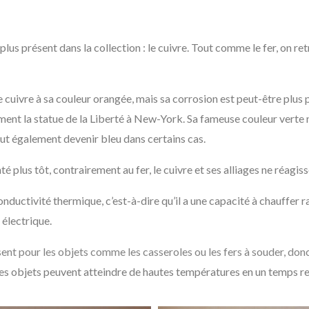
lus présent dans la collection : le cuivre. Tout comme le fer, on re
 cuivre à sa couleur orangée, mais sa corrosion est peut-être plus p
ent la statue de la Liberté à New-York. Sa fameuse couleur verte n’
eut également devenir bleu dans certains cas.
té plus tôt, contrairement au fer, le cuivre et ses alliages ne réagis
nductivité thermique, c’est-à-dire qu’il a une capacité à chauffer 
électrique.
ésent pour les objets comme les casseroles ou les fers à souder, don
ces objets peuvent atteindre de hautes températures en un temps r